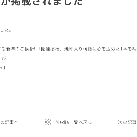
」が掲載されました
ました。
新年のご挨拶! 「開運招福」焼印入り桐箱に心を込めた1本を納め
結び
tml
前の記事へ
Media一覧へ戻る
次の記事