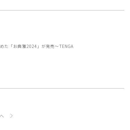
た「お典雅2024」が発売～TENGA
へ