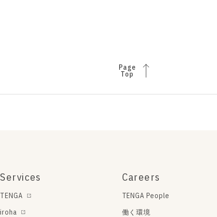
Page
Top
Services
Careers
TENGA
TENGA People
iroha
働く環境