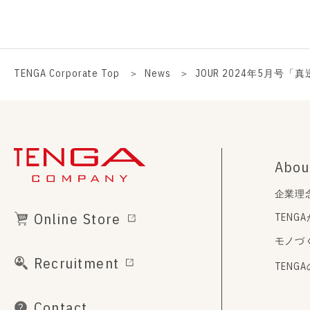
TENGA Corporate Top
News
JOUR 2024年5月号
Abou
企業理
Online Store
TENG
モノづ
Recruitment
TENG
Contact