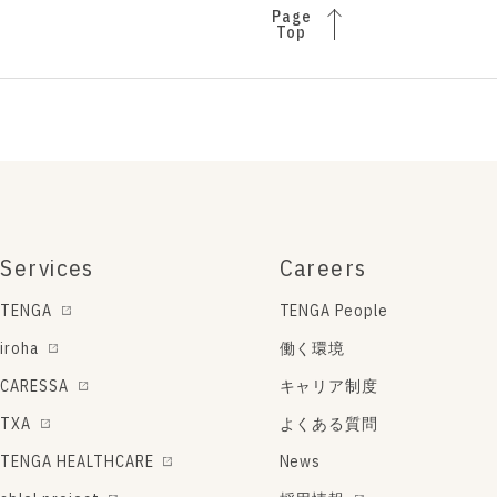
Page
Top
Services
Careers
TENGA
TENGA People
iroha
働く環境
CARESSA
キャリア制度
TXA
よくある質問
TENGA HEALTHCARE
News