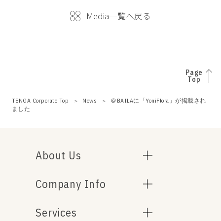
Media一覧へ戻る
Page
Top
TENGA Corporate Top
News
＠BAILAに「YoniFlora」が掲載され
ました
About Us
Company Info
Services