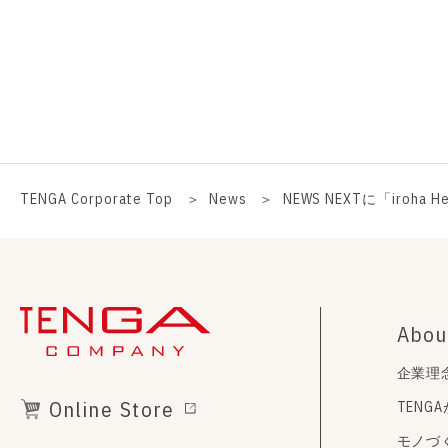
TENGA Corporate Top
News
NEWS NEXTに「iro
Abou
企業理
Online Store
TENG
モノづ