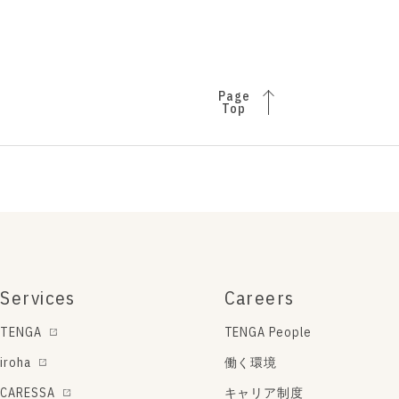
Page
Top
Services
Careers
TENGA
TENGA People
iroha
働く環境
CARESSA
キャリア制度