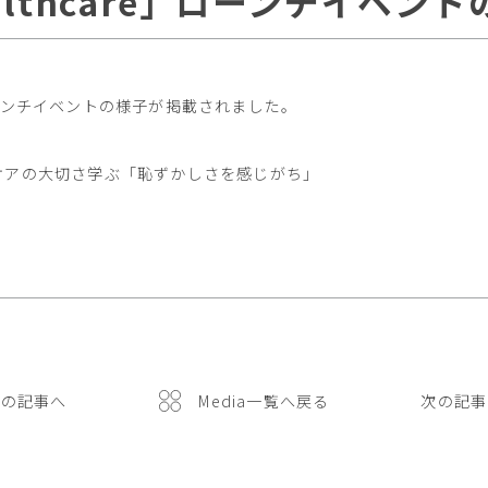
 Healthcare」ローンチイ
are」ローンチイベントの様子が掲載されました。
ケアの大切さ学ぶ「恥ずかしさを感じがち」
前の記事へ
Media一覧へ戻る
次の記事