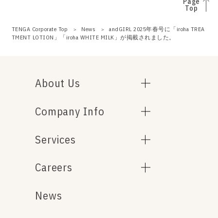
Page
Top
TENGA Corporate Top
News
andGIRL 2025年春号に「iroha TREA
TMENT LOTION」「iroha WHITE MILK」が掲載されました。
About Us
Company Info
Services
Careers
News