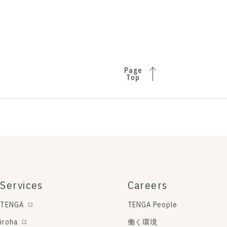
Page
Top
Services
Careers
TENGA
TENGA People
iroha
働く環境