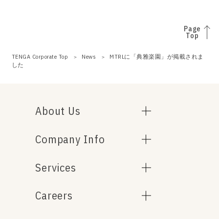
Page
Top
TENGA Corporate Top
News
MTRLに「典雅楽園」が掲載されま
した
About Us
Company Info
Services
Careers