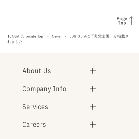
Page
Top
TENGA Corporate Top
News
LOG OITAに「典雅楽園」が掲載さ
れました
About Us
Company Info
Services
Careers