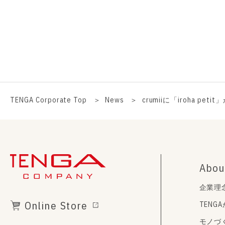
TENGA Corporate Top
News
crumiiに「iroha pe
Abou
企業理
Online Store
TENG
モノづ