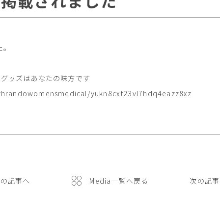
it」が掲載されました
した。
ーグッズはあなたの味方です
/srhrandowomensmedical/yukn8cxt23vl7hdq4eazz8xz
前の記事へ
Media一覧へ戻る
次の記事