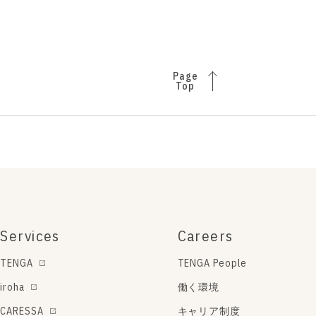
Page
Top
Services
Careers
TENGA
TENGA People
iroha
働く環境
CARESSA
キャリア制度