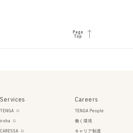
Page
Top
Services
Careers
TENGA
TENGA People
iroha
働く環境
CARESSA
キャリア制度