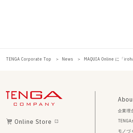
TENGA Corporate Top
News
MAQUIA Online に「i
Abou
企業理
Online Store
TENG
モノづ