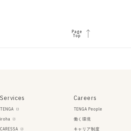
Page
Top
Services
Careers
TENGA
TENGA People
iroha
働く環境
CARESSA
キャリア制度