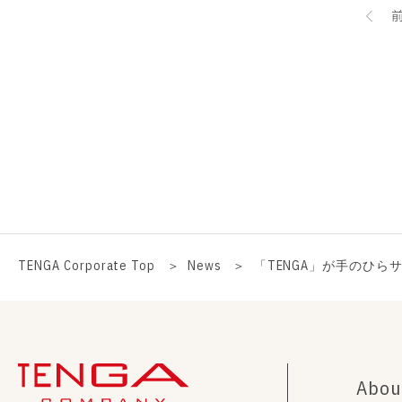
TENGA Corporate Top
News
「TENGA」が⼿のひら
Abou