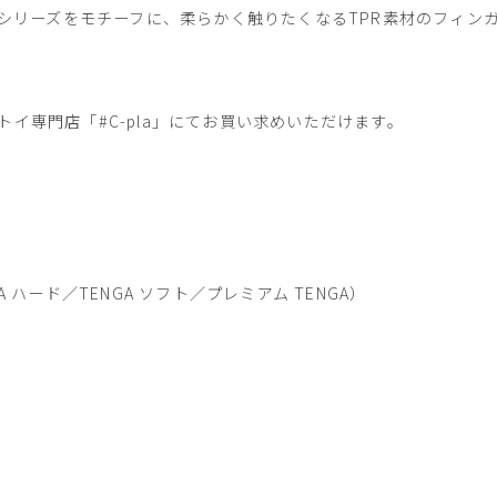
ップシリーズをモチーフに、柔らかく触りたくなるTPR素材のフィ
イ専門店「#C-pla」にてお買い求めいただけます。
A ハード／TENGA ソフト／プレミアム TENGA）