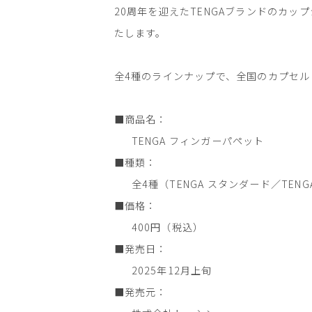
20周年を迎えたTENGAブランドのカ
たします。
全4種のラインナップで、全国のカプセルト
■商品名：
TENGA フィンガーパペット
■種類：
全4種（TENGA スタンダード／TENG
■価格：
400円（税込）
■発売日：
2025年12月上旬
■発売元：