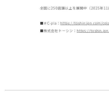
全国に250店舗以上を展開中（2025年1
■＃C-pla：
https://toshin.jpn.com/cpl
■株式会社トーシン：
https://toshin.jp